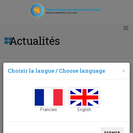
Actualités
Choisir la langue / Choose language
×
DOUANES DE COTE D'IVOIRE : INAUGURATION DES
BUREAUX DU GROUPE DE SURVEILLANCE FINANCIERE
22/04/2026
INAUGURATION DES
Francais
English
BUREAUX DU
GROUPE DE
SURVEILLANCE
FINANCIERE