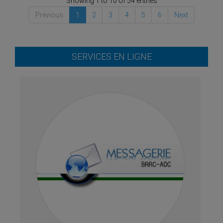
Showing 1 to 10 of 54 entries
Previous
1
2
3
4
5
6
Next
SERVICES EN LIGNE