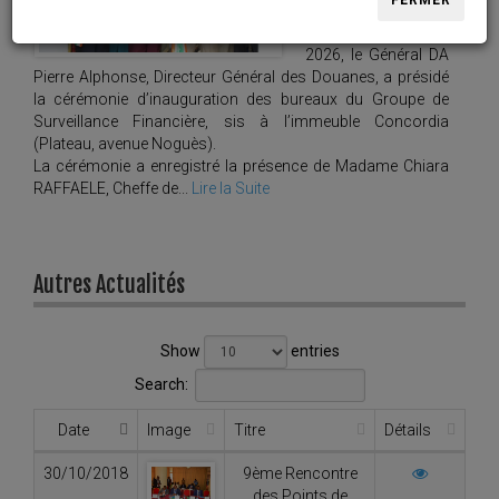
FERMER
Ce mardi 21 avril
2026, le Général DA
Pierre Alphonse, Directeur Général des Douanes, a présidé
la cérémonie d’inauguration des bureaux du Groupe de
Surveillance Financière, sis à l’immeuble Concordia
(Plateau, avenue Noguès).
La cérémonie a enregistré la présence de Madame Chiara
RAFFAELE, Cheffe de...
Lire la Suite
Autres Actualités
Show
entries
Search:
Date
Image
Titre
Détails
30/10/2018
9ème Rencontre
des Points de