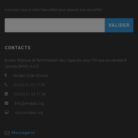
Inscrivez vous à notre Newsletter pour recevoir nos actualités
CONTACTS
Bureau Régional de Renforcement des Capacités pour l’Afrique occidentale et
Centrale [BRRC-AOC]
Abidjan (Côte d’Ivoire)
(+225) 21 22 17 01
(+225) 21 22 17 04
brrc@omdaoc.org
www.omdaoc.org
Messagerie