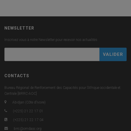
NEWSLETTER
Inscrivez vous à notre Newsletter pour recevoir nos actualités
CONTACTS
Bureau Régional de Renforcement des Capacités pour l’Afrique occidentale et
Centrale [BRRC-AOC]
Abidjan (Côte d’Ivoire)
(+225) 21 22 17 01
(+225) 21 22 17 04
brrc@omdaoc.org