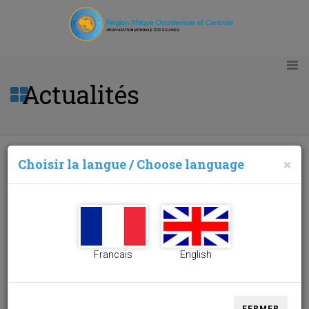
Actualités
Choisir la langue / Choose language
×
Dr.M’BONGO KOUMOU GUENOLE, Directeur Général
des Douanes et Droits Indirects du Congo a pris
fonction comme Vice-président de l’OMD pour la
Région Afrique occidentale et centrale (AOC), le 02
novembre 2020, en terre Guinéenne
Francais
English
09/12/2020
Oint de la
confiance de ses