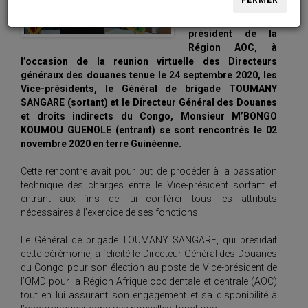
FERMER
paires en qualité
de nouveau Vice-
président de la
Région AOC, à
l’occasion de la reunion virtuelle des Directeurs
généraux des douanes tenue le 24 septembre 2020, les
Vice-présidents, le Général de brigade TOUMANY
SANGARE (sortant) et le Directeur Général des Douanes
et droits indirects du Congo, Monsieur M’BONGO
KOUMOU GUENOLE (entrant) se sont rencontrés le 02
novembre 2020 en terre Guinéenne.
Cette rencontre avait pour but de procéder à la passation
technique des charges entre le Vice-président sortant et
entrant aux fins de lui conférer tous les attributs
nécessaires à l’exercice de ses fonctions.
Le Général de brigade TOUMANY SANGARE, qui présidait
cette cérémonie, a félicité le
Directeur Général des Douanes
du Congo pour son élection au poste de Vice-président de
l’OMD pour la Région Afrique occidentale et centrale (AOC)
tout en lui assurant son engagement et sa disponibilité à