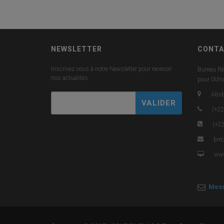
NEWSLETTER
CONTA
Inscrivez vous à notre Newsletter pour recevoir
Bureau Ré
nos actualités
pour l’Afr
Abidj
(+22
(+22
brr
www
Mess