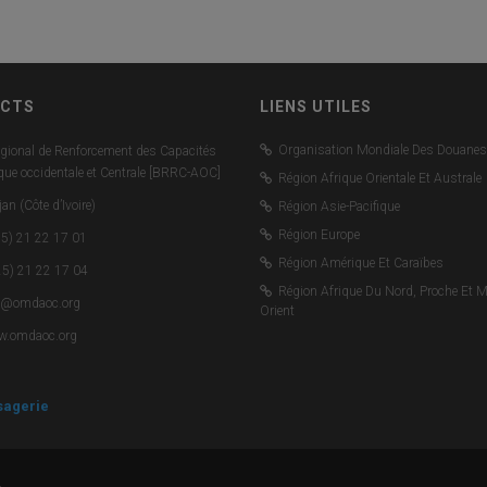
CTS
LIENS UTILES
Organisation Mondiale Des Douanes
gional de Renforcement des Capacités
ique occidentale et Centrale [BRRC-AOC]
Région Afrique Orientale Et Australe
an (Côte d’Ivoire)
Région Asie-Pacifique
Région Europe
5) 21 22 17 01
Région Amérique Et Caraïbes
5) 21 22 17 04
Région Afrique Du Nord, Proche Et 
c@omdaoc.org
Orient
.omdaoc.org
agerie