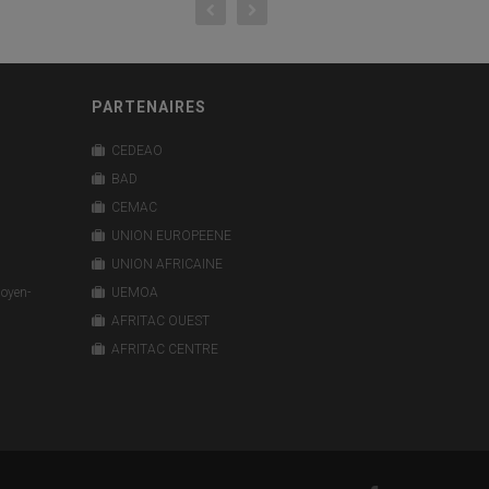
PARTENAIRES
CEDEAO
BAD
CEMAC
UNION EUROPEENE
UNION AFRICAINE
Moyen-
UEMOA
AFRITAC OUEST
AFRITAC CENTRE