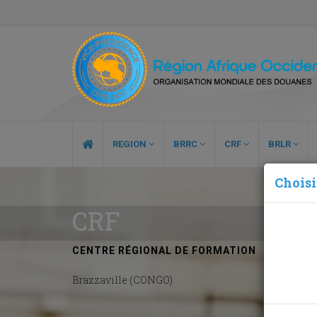
REGION
BRRC
CRF
BRLR
Choisi
CRF
CENTRE RÉGIONAL DE FORMATION
Brazzaville (CONGO)