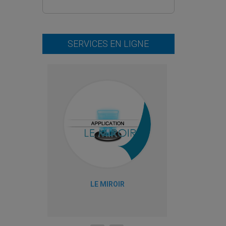
SERVICES EN LIGNE
LE MIROIR
M