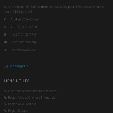
Bureau Régional de Renforcement des Capacités pour l’Afrique occidentale et
Centrale [BRRC-AOC]
Abidjan (Côte d’Ivoire)
(+225) 21 22 17 01
(+225) 21 22 17 04
brrc@omdaoc.org
www.omdaoc.org
Messagerie
LIENS UTILES
Organisation Mondiale Des Douanes
Région Afrique Orientale Et Australe
Région Asie-Pacifique
Région Europe