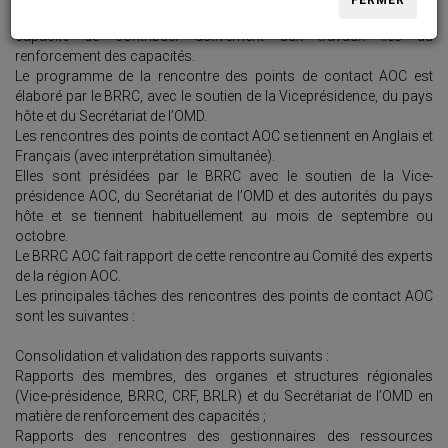
FERMER
obligatoirement correspondre au profil prédéfini et avoir la
capacité de contribuer activement aux travaux liés au
renforcement des capacités.
Le programme de la rencontre des points de contact AOC est
élaboré par le BRRC, avec le soutien de la Viceprésidence, du pays
hôte et du Secrétariat de l’OMD.
Les rencontres des points de contact AOC se tiennent en Anglais et
Français (avec interprétation simultanée).
Elles sont présidées par le BRRC avec le soutien de la Vice-
présidence AOC, du Secrétariat de l’OMD et des autorités du pays
hôte et se tiennent habituellement au mois de septembre ou
octobre.
Le BRRC AOC fait rapport de cette rencontre au Comité des experts
de la région AOC.
Les principales tâches des rencontres des points de contact AOC
sont les suivantes :
Consolidation et validation des rapports suivants :
Rapports des membres, des organes et structures régionales
(Vice-présidence, BRRC, CRF, BRLR) et du Secrétariat de l’OMD en
matière de renforcement des capacités ;
Rapports des rencontres des gestionnaires des ressources