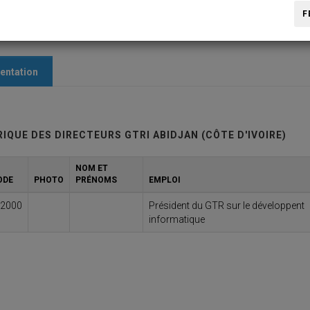
F
entation
IQUE DES DIRECTEURS GTRI ABIDJAN (CÔTE D'IVOIRE)
NOM ET
ODE
PHOTO
PRÉNOMS
EMPLOI
/2000
Président du GTR sur le développent
informatique