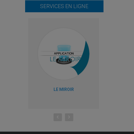
SERVICES EN LIGNE
LE MIROIR
M