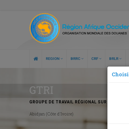
REGION
BRRC
CRF
BRLR
Choisi
GTRI
GROUPE DE TRAVAIL RÉGIONAL SUR LE DÉV
Abidjan (Côte d'Ivoire)