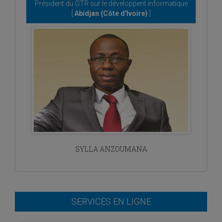
Président du GTR sur le développent informatique
[
Abidjan (Côte d'Ivoire)
]
SYLLA ANZOUMANA
SERVICES EN LIGNE