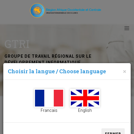
GTRI
GROUPE DE TRAVAIL RÉGIONAL SUR LE
DÉVELOPPEMENT INFORMATIQUE
Choisir la langue / Choose language
×
Abidjan (Côte d'Ivoire)
Francais
English
GTRI Abidjan (Côte d'Ivoire)