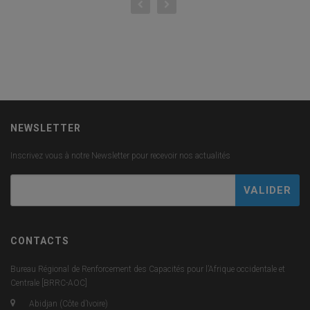
NEWSLETTER
Inscrivez vous à notre Newsletter pour recevoir nos actualités
CONTACTS
Bureau Régional de Renforcement des Capacités pour l’Afrique occidentale et
Centrale [BRRC-AOC]
Abidjan (Côte d’Ivoire)