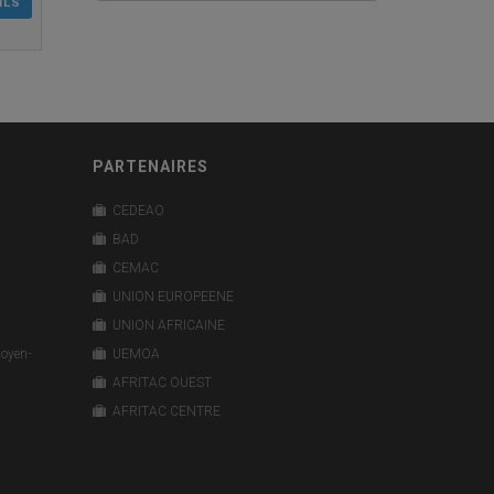
ILS
PARTENAIRES
CEDEAO
BAD
CEMAC
UNION EUROPEENE
UNION AFRICAINE
Moyen-
UEMOA
AFRITAC OUEST
AFRITAC CENTRE