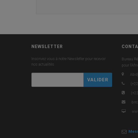
NEWSLETTER
CONTA
Inscrivez vous à notre Newsletter pour recevoir
Bureau Ré
nos actualités
pour l’Afr
Abidj
(+22
(+22
brr
www
Mess