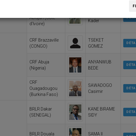
F
S
BRRC-AOC
E ET
SANGHO Abdel
Abidjan (Côte
DÉTA
Kader
d’Ivoire)
CRF Brazzaville
TSEKET
DÉTA
(CONGO)
GOMEZ
CRF Abuja
ANYANWUB
DÉTA
(Nigeria)
BEDE
CRF
SAWADOGO
Ouagadougou
DÉTA
Casimir
(Burkina Faso)
BRLR Dakar
KANE BIRAME
DÉTA
(SENEGAL)
SIDY
BRLR Douala
SAMA II