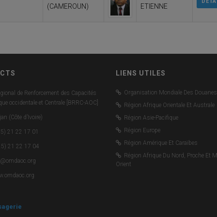
DÉTA
(CAMEROUN)
ETIENNE
CTS
LIENS UTILES
Organisation Mondiale Des Douanes
gional de Renforcement des Capacités
ique occidentale et Centrale [BRRC-AOC]
Région Afrique Orientale Et Australe
an (Côte d’Ivoire)
Région Asie-Pacifique
Région Europe
5) 21 22 17 01
Région Amérique Et Caraïbes
5) 21 22 17 04
Région Afrique Du Nord, Proche Et 
c@omdaoc.org
Orient
.omdaoc.org
agerie