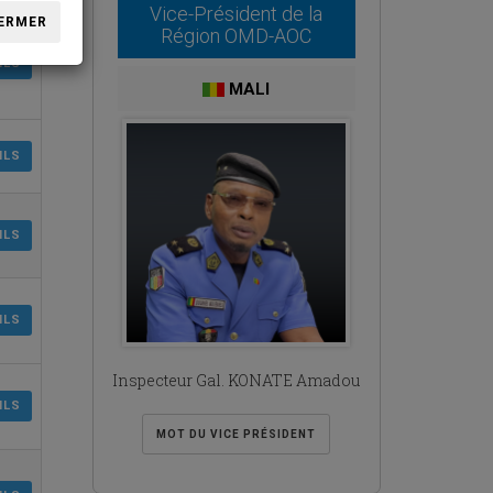
Vice-Président de la
ERMER
Région OMD-AOC
ILS
MALI
ILS
ILS
ILS
Inspecteur Gal. KONATE Amadou
ILS
MOT DU VICE PRÉSIDENT