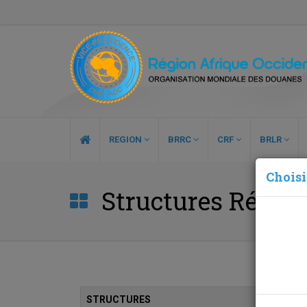
REGION
BRRC
CRF
BRLR
Choisi
Structures Région
STRUCTURES