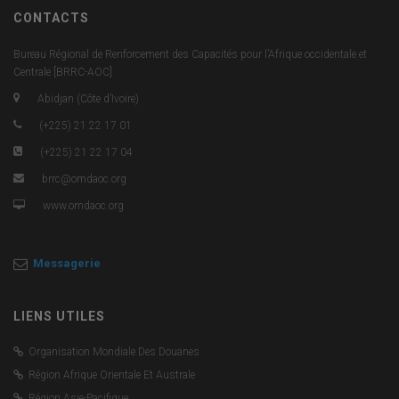
CONTACTS
Bureau Régional de Renforcement des Capacités pour l’Afrique occidentale et
Centrale [BRRC-AOC]
Abidjan (Côte d’Ivoire)
(+225) 21 22 17 01
(+225) 21 22 17 04
brrc@omdaoc.org
www.omdaoc.org
Messagerie
LIENS UTILES
Organisation Mondiale Des Douanes
Région Afrique Orientale Et Australe
Région Asie-Pacifique