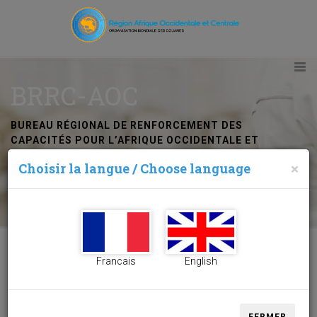
BRRC-AOC
BUREAU RÉGIONAL DE RENFORCEMENT DES
CAPACITÉS POUR L’AFRIQUE OCCIDENTALE ET
CENTRALE
Choisir la langue / Choose language
×
Abidjan (Côte d’Ivoire)
Francais
English
BRRC-AOC Abidjan (Côte d’Ivoire)