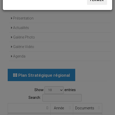
FERMER
Accueil
Présentation
Actualités
Galérie Photo
Galérie Vidéo
Agenda
Plan Stratégique régional
Show
entries
Search:
Année
Documents