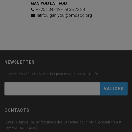
GANIYOU LATIFOU
+225 534342 - 08 38 22 38
latifou.ganiyou@omdaoc.org
NEWSLETTER
Inscrivez vous à notre Newsletter pour recevoir nos actualités
CONTACTS
Bureau Régional de Renforcement des Capacités pour l’Afrique occidentale et
Centrale [BRRC-AOC]