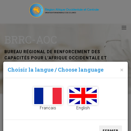
BRRC-AOC
BUREAU RÉGIONAL DE RENFORCEMENT DES
CAPACITÉS POUR L’AFRIQUE OCCIDENTALE ET
CENTRALE
Choisir la langue / Choose language
×
Abidjan (Côte d’Ivoire)
Francais
English
BRRC-AOC Abidjan (Côte d’Ivoire)