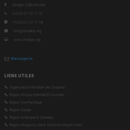
Abidjan (Côte d’Ivoire)
(+225) 21 22 17 01
(+225) 21 22 17 04
brrc@omdaoc.org
www.omdaoc.org
Messagerie
LIENS UTILES
Organisation Mondiale Des Douanes
Région Afrique Orientale Et Australe
Région Asie-Pacifique
Région Europe
Région Amérique Et Caraïbes
Région Afrique Du Nord, Proche Et Moyen-Orient