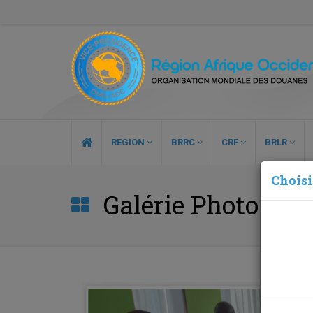
REGION
BRRC
CRF
BRLR
Choisi
Galérie Photo