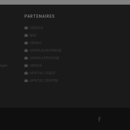
PARTENAIRES
CEDEAO
BAD
CEMAC
UNION EUROPEENE
UNION AFRICAINE
Moyen-
UEMOA
AFRITAC OUEST
AFRITAC CENTRE