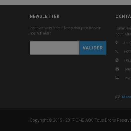
NEWSLETTER
CONTA
Inscrivez vous à notre Newsletter pour recevoir
Bureau Ré
nos actualités
pour l’Afr
Abidj
(+22
(+22
brr
www
Mess
Copyright © 2015 - 2017 OMD AOC Tous Droits Reservé