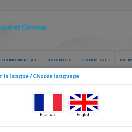
GTR INFORMATIQUE
ACTUALITES
EVENEMENTS
DOCUM
r la langue / Choose language
Francais
English
Virtual reality - the
provides the BRRC