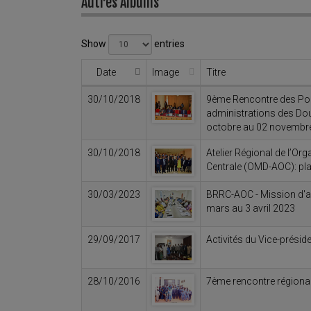
Autres Albums
Show
entries
Date
Image
Titre
30/10/2018
9ème Rencontre des Poi
administrations des Dou
octobre au 02 novembr
30/10/2018
Atelier Régional de l’O
Centrale (OMD-AOC): pl
30/03/2023
BRRC-AOC - Mission d'a
mars au 3 avril 2023
29/09/2017
Activités du Vice-prési
28/10/2016
7ème rencontre régiona