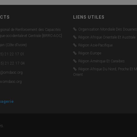
CTS
LIENS UTILES
Organisation Mondiale Des Douanes
gional de Renforcement des Capacités
ique occidentale et Centrale [BRRC-AOC]
Région Afrique Orientale Et Australe
an (Côte d’Ivoire)
Région Asie-Pacifique
Région Europe
5) 21 22 17 01
Région Amérique Et Caraïbes
5) 21 22 17 04
Région Afrique Du Nord, Proche Et 
c@omdaoc.org
Orient
.omdaoc.org
agerie
s.