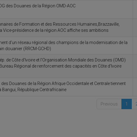
DG des Douanes de la Région OMD-AOC
nnaires de Formation et des Ressources Humaines,Brazzaville,
a Vice-présidence de la région AOC affiche ses ambitions
sement d’un réseau régional des champions de la modernisation de la
main douanier (RRCM-GCHD)
Rép. de Côte d'Ivoire et l'Organisation Mondiale des Douanes (OMD)
 Bureau Régional de renforcement des capacités en Côte d'Ivoire
 des Douanes de la Région Afrique Occidentale et Centrale tiennent
 Bangui, République Centrafricaine
Previous
1