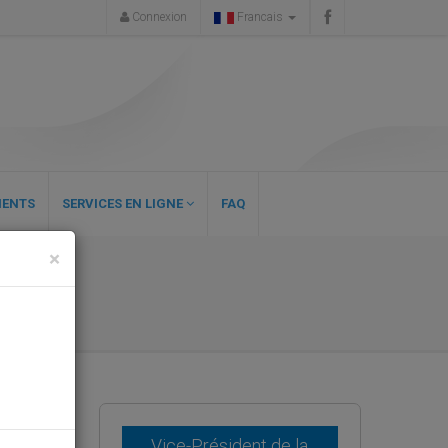
Connexion
Francais
ENTS
SERVICES EN LIGNE
FAQ
×
 WCO
-AOC
Vice-Président de la