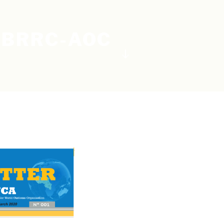
 BRRC-AOC
Descendre
au
contenu