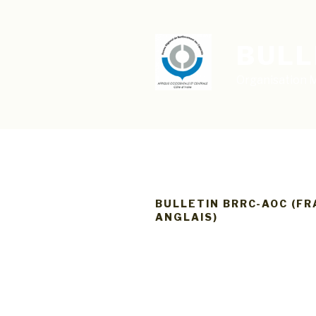
Aller
au
contenu
BULL
principal
Organisation M
BULLETIN BRRC-AOC (FR
ANGLAIS)