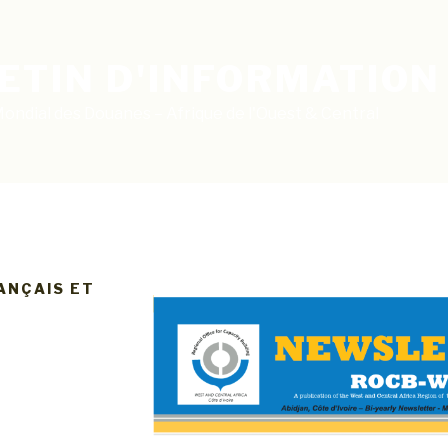
ETIN D'INFORMATION
ondial des Douanes – Afrique de l'Ouest & Central
ANÇAIS ET