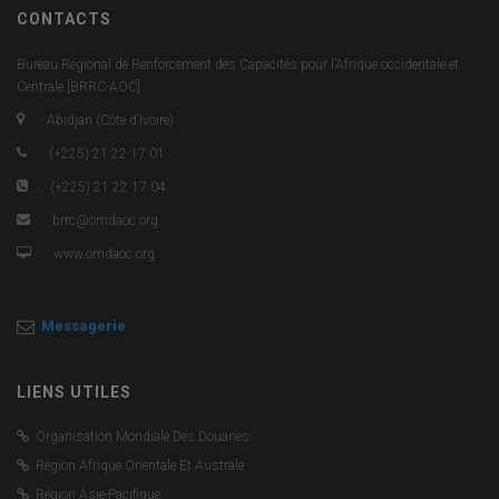
CONTACTS
Bureau Régional de Renforcement des Capacités pour l’Afrique occidentale et
Centrale [BRRC-AOC]
Abidjan (Côte d’Ivoire)
(+225) 21 22 17 01
(+225) 21 22 17 04
brrc@omdaoc.org
www.omdaoc.org
Messagerie
LIENS UTILES
Organisation Mondiale Des Douanes
Région Afrique Orientale Et Australe
Région Asie-Pacifique