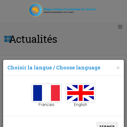
Actualités
Choisir la langue / Choose language
×
Mission d'Assistance Technique au Sao Tomé et
Principes
09/03/2016
Francais
English
SERVICES EN
LIGNE