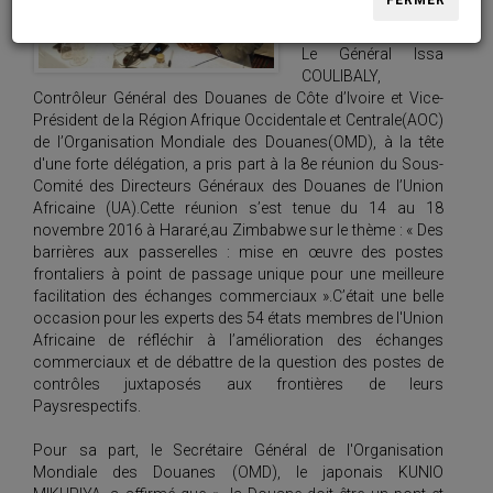
FERMER
Juxtaposés »
Le Général Issa
COULIBALY,
Contrôleur Général des Douanes de Côte d’Ivoire et Vice-
Président de la Région Afrique Occidentale et Centrale(AOC)
de l’Organisation Mondiale des Douanes(OMD), à la tête
d'une forte délégation, a pris part à la 8e réunion du Sous-
Comité des Directeurs Généraux des Douanes de l’Union
Africaine (UA).Cette réunion s’est tenue du 14 au 18
novembre 2016 à Hararé,au Zimbabwe sur le thème : « Des
barrières aux passerelles : mise en œuvre des postes
frontaliers à point de passage unique pour une meilleure
facilitation des échanges commerciaux ».C’était une belle
occasion pour les experts des 54 états membres de l'Union
Africaine de réfléchir à l’amélioration des échanges
commerciaux et de débattre de la question des postes de
contrôles juxtaposés aux frontières de leurs
Paysrespectifs.
Pour sa part, le Secrétaire Général de l'Organisation
Mondiale des Douanes (OMD), le japonais KUNIO