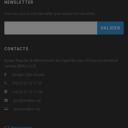
NEWSLETTER
Inscrivez vous à notre Newsletter pour recevoir nos actualités
CONTACTS
Bureau Régional de Renforcement des Capacités pour l’Afrique occidentale et
Centrale [BRRC-AOC]
Abidjan (Côte d’Ivoire)
(+225) 21 22 17 01
(+225) 21 22 17 04
brrc@omdaoc.org
www.omdaoc.org
Messagerie