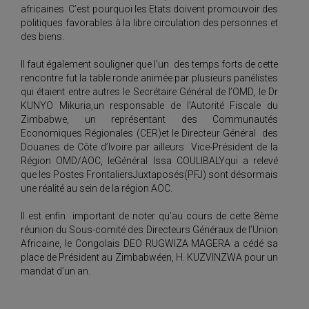
africaines. C’est pourquoi les Etats doivent promouvoir des
politiques favorables à la libre circulation des personnes et
des biens.
Il faut également souligner que l’un des temps forts de cette
rencontre fut la table ronde animée par plusieurs panélistes
qui étaient entre autres le Secrétaire Général de l’OMD, le Dr
KUNYO Mikuria,un responsable de l’Autorité Fiscale du
Zimbabwe, un représentant des Communautés
Economiques Régionales (CER)et le Directeur Général des
Douanes de Côte d’Ivoire par ailleurs Vice-Président de la
Région OMD/AOC, leGénéral Issa COULIBALYqui a relevé
que les Postes FrontaliersJuxtaposés(PFJ) sont désormais
une réalité au sein de la région AOC.
Il est enfin important de noter qu’au cours de cette 8ème
réunion du Sous-comité des Directeurs Généraux de l’Union
Africaine, le Congolais DEO RUGWIZA MAGERA a cédé sa
place de Président au Zimbabwéen, H. KUZVINZWA pour un
mandat d’un an.