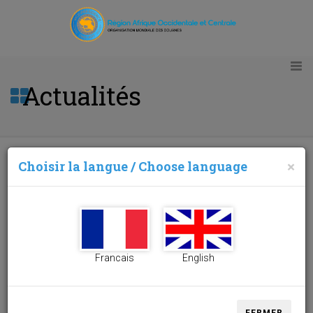
Actualités
Choisir la langue / Choose language
×
8ème Réunion du sous-comité des Directeurs
Généraux des Douanes de l’Union Africaine (UA)
21/11/2016
« Les
Francais
English
Administrations
Douanières de l’UA
réfléchissent sur les
Postes de Contrôles