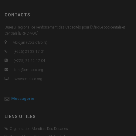
CONTACTS
Bureau Régional de Renforcement des Capacités pour l’Afrique occidentale et
Centrale [BRRC-AOC]
Abidjan (Côte d’Ivoire)
(+225) 21 22 17 01
(+225) 21 22 17 04
brrc@omdaoc.org
www.omdaoc.org
Messagerie
LIENS UTILES
Organisation Mondiale Des Douanes