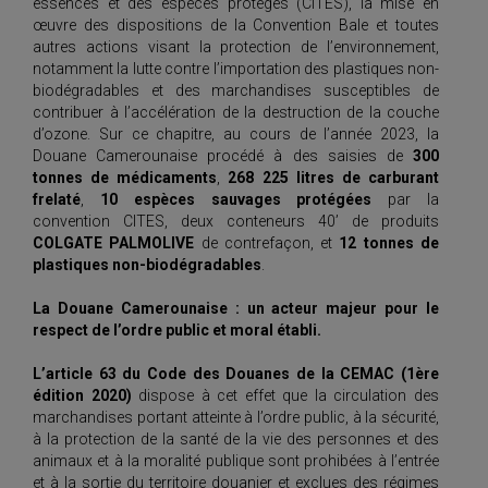
essences et des espèces protégés (CITES), la mise en
œuvre des dispositions de la Convention Bale et toutes
autres actions visant la protection de l’environnement,
notamment la lutte contre l’importation des plastiques non-
biodégradables et des marchandises susceptibles de
contribuer à l’accélération de la destruction de la couche
d’ozone. Sur ce chapitre, au cours de l’année 2023, la
Douane Camerounaise procédé à des saisies de
300
tonnes de médicaments
,
268 225 litres de carburant
frelaté
,
10 espèces sauvages protégées
par la
convention CITES, deux conteneurs 40’ de produits
COLGATE PALMOLIVE
de contrefaçon, et
12 tonnes de
plastiques non-biodégradables
.
La Douane Camerounaise : un acteur majeur pour le
respect de l’ordre public et moral établi.
L’article 63 du Code des Douanes de la CEMAC
(1ère
édition 2020)
dispose à cet effet que la circulation des
marchandises portant atteinte à l’ordre public, à la sécurité,
à la protection de la santé de la vie des personnes et des
animaux et à la moralité publique sont prohibées à l’entrée
et à la sortie du territoire douanier et exclues des régimes