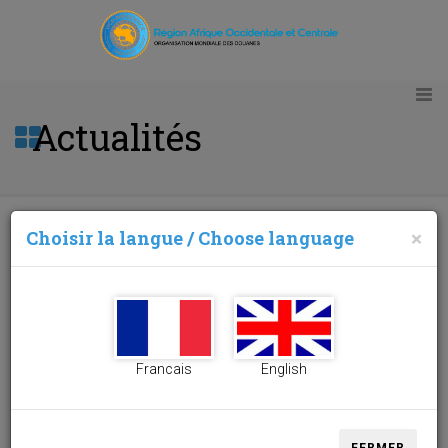
Actualités
Choisir la langue / Choose language
×
Le BRRC AOC séjourne à Ndjamena pour une
mission de diagnostic, de la planification et d'auto-
évaluation avec les cadres des Douanes
tchadiennes.
05/02/2025
Francais
English