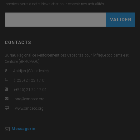
Inscrivez vous à notre Newsletter pour recevoir nos actualités
CONTACTS
Bureau Régional de Renforcement des Capacités pour l’Afrique occidentale et
Centrale [BRRC-AOC]
Abidjan (Côte d’Ivoire)
(+225) 21 22 17 01
(+225) 21 22 17 04
brrc@omdaoc.org
www.omdaoc.org
Messagerie