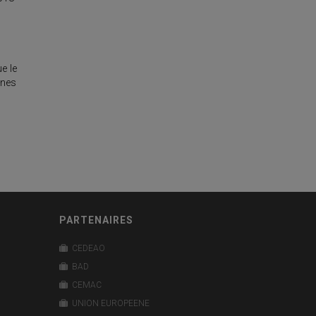
e le
ines
PARTENAIRES
CEDEAO
BAD
CEMAC
UNION EUROPEENE