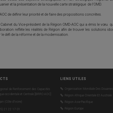
anier et la présentation de la nouvelle carte stratégique de l’OMD.
 de définir leur priorité et de faire des propositions concrètes.
e Cabinet du Vice-président de la Région OMD-AOC qui a émis le vœu qu
ration reflète les réalités de Région afin de trouver les solutions ido
le défi de la réforme et de la modernisation.
CTS
LIENS UTILES
Organisation Mondiale Des Douanes
gional de Renforcement des Capacités
ique occidentale et Centrale [BRRC-AOC]
Région Afrique Orientale Et Australe
an (Côte d’Ivoire)
Région Asie-Pacifique
Région Europe
5) 21 22 17 01