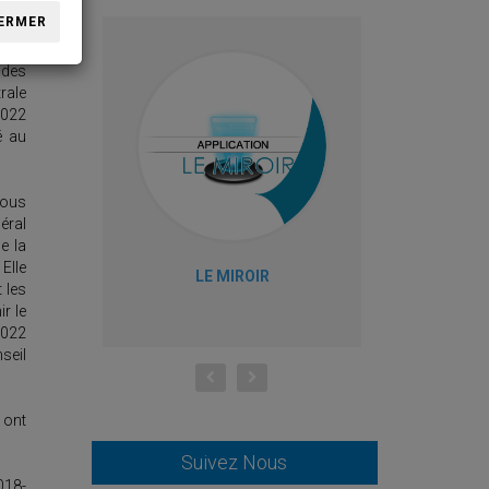
ERMER
 des
rale
2022
é au
sous
éral
e la
Elle
LE MIROIR
M
t les
r le
2022
seil
 ont
Suivez Nous
018-