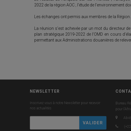
2022 de la région AOC ; l’étude de l’environnement dou
Les échanges ont permis aux membres de la Région AOC
La réunion s’est achevée par un mot du directeur d
plan stratégique 2019-2022 de l’OMD en cours d’élabo
permettant aux Administrations douanières de relever 
NEWSLETTER
CONTA
Inscrivez vous à notre Newsletter pour recevoir
Bureau Ré
nos actualités
pour l’Afr
Abidj
(+22