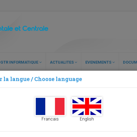
GTR INFORMATIQUE
ACTUALITES
EVENEMENTS
DOCUM
r la langue / Choose language
Francais
English
es Douanes (OMD) pour l’Afrique Occidentale et Centrale (OMD-