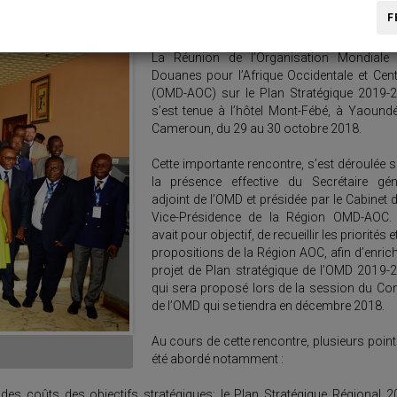
F
La Réunion de l’Organisation Mondiale
Douanes pour l’Afrique Occidentale et Cent
(OMD-AOC) sur le Plan Stratégique 2019-
s’est tenue à l’hôtel Mont-Fébé, à Yaound
Cameroun, du 29 au 30 octobre 2018.
Cette importante rencontre, s’est déroulée 
la présence effective du Secrétaire gén
adjoint de l’OMD et présidée par le Cabinet d
Vice-Présidence de la Région OMD-AOC. 
avait pour objectif, de recueillir les priorités e
propositions de la Région AOC, afin d’enrichi
projet de Plan stratégique de l’OMD 2019-
qui sera proposé lors de la session du Con
de l’OMD qui se tiendra en décembre 2018.
Au cours de cette rencontre, plusieurs point
été abordé notamment :
se des coûts des objectifs stratégiques; le Plan Stratégique Régional 2