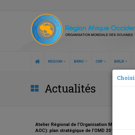
REGION
BRRC
CRF
BRLR
Choisi
Actualités
Atelier Régional de l’Organisation Mondiale d
AOC): plan stratégique de l’OMD 2019-2022