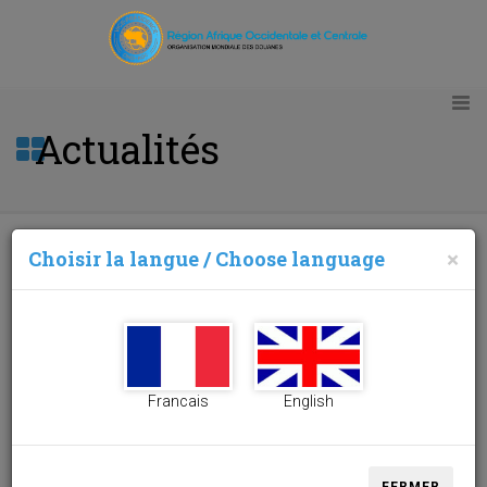
Actualités
Choisir la langue / Choose language
×
Projet pilote d’établissement d’un réseau régional
des champions de la modernisation de la gestion du
Capital Humain douanier (RRCM-GCHD)
17/05/2022
Francais
English
Gestion des
ressources
humaines basées
sur la compétence