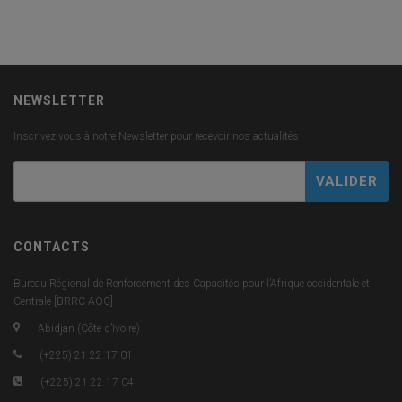
NEWSLETTER
Inscrivez vous à notre Newsletter pour recevoir nos actualités
CONTACTS
Bureau Régional de Renforcement des Capacités pour l’Afrique occidentale et
Centrale [BRRC-AOC]
Abidjan (Côte d’Ivoire)
(+225) 21 22 17 01
(+225) 21 22 17 04