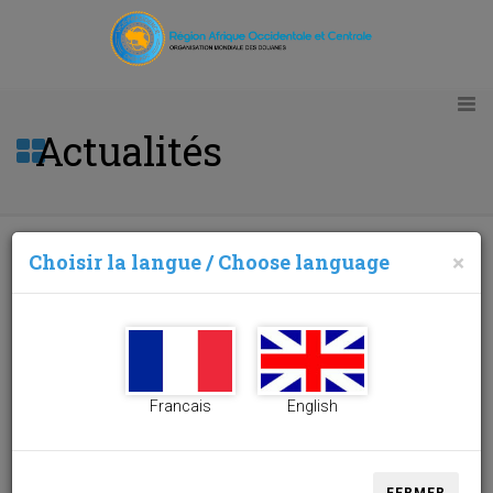
Actualités
Choisir la langue / Choose language
×
Mission d'Assistance Technique au Sénégal
30/03/2016
Francais
English
SERVICES EN
LIGNE