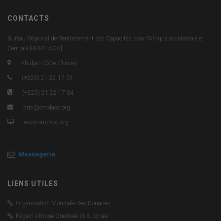
CONTACTS
Bureau Régional de Renforcement des Capacités pour l’Afrique occidentale et
Centrale [BRRC-AOC]
Abidjan (Côte d’Ivoire)
(+225) 21 22 17 01
(+225) 21 22 17 04
brrc@omdaoc.org
www.omdaoc.org
Messagerie
LIENS UTILES
Organisation Mondiale Des Douanes
Région Afrique Orientale Et Australe