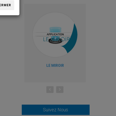
ERMER
LE MIROIR
M
Suivez Nous