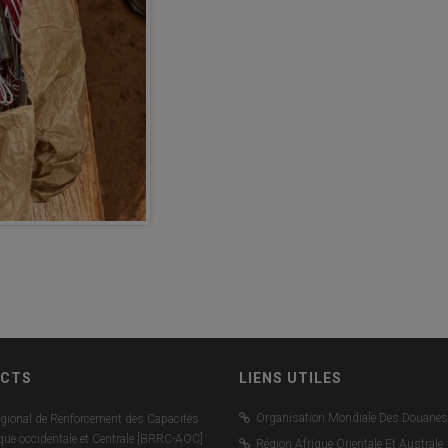
CTS
LIENS UTILES
Organisation Mondiale Des Douanes
gional de Renforcement des Capacités
ique occidentale et Centrale [BRRC-AOC]
Région Afrique Orientale Et Australe