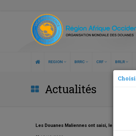
REGION
BRRC
CRF
BRLR
Choisi
Actualités
Les Douanes Maliennes ont saisi, le 10 cot 20