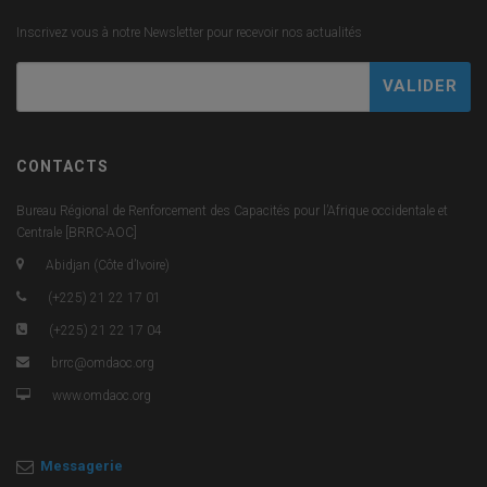
Inscrivez vous à notre Newsletter pour recevoir nos actualités
CONTACTS
Bureau Régional de Renforcement des Capacités pour l’Afrique occidentale et
Centrale [BRRC-AOC]
Abidjan (Côte d’Ivoire)
(+225) 21 22 17 01
(+225) 21 22 17 04
brrc@omdaoc.org
www.omdaoc.org
Messagerie