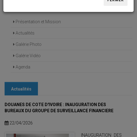
FERMER
Accueil
Présentation et Mission
Actualités
Galérie Photo
Galérie Vidéo
Agenda
Actualités
DOUANES DE COTE D'IVOIRE : INAUGURATION DES
BUREAUX DU GROUPE DE SURVEILLANCE FINANCIERE
22/04/2026
INAUGURATION DES