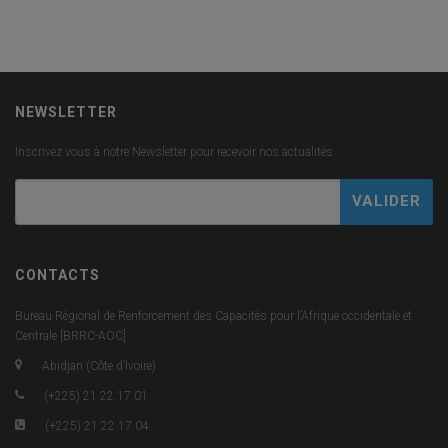
NEWSLETTER
Inscrivez vous à notre Newsletter pour recevoir nos actualités
CONTACTS
Bureau Régional de Renforcement des Capacités pour l’Afrique occidentale et
Centrale [BRRC-AOC]
Abidjan (Côte d’Ivoire)
(+225) 21 22 17 01
(+225) 21 22 17 04