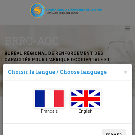
BRRC-AOC
BUREAU RÉGIONAL DE RENFORCEMENT DES
CAPACITÉS POUR L’AFRIQUE OCCIDENTALE ET
CENTRALE
Choisir la langue / Choose language
×
Abidjan (Côte d’Ivoire)
Francais
English
BRRC-AOC Abidjan (Côte d’Ivoire)