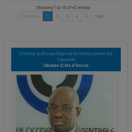
Showing 1 to 10 of 42 entries
Previous
1
2
3
4
5
Next
Directeur du Bureau Régional de Renforcement des
Capacités
[
Abidjan (Côte d’Ivoire)
]