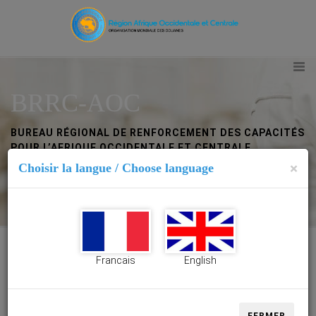
BRRC-AOC
BUREAU RÉGIONAL DE RENFORCEMENT DES CAPACITÉS
POUR L’AFRIQUE OCCIDENTALE ET CENTRALE
×
Choisir la langue / Choose language
Abidjan (Côte d’Ivoire)
Francais
English
BRRC-AOC Abidjan (Côte d’Ivoire)