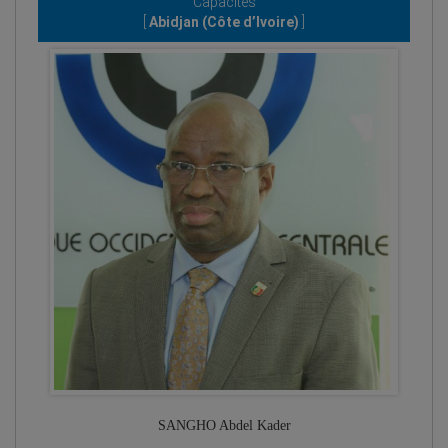
Capacités
[
Abidjan (Côte d’Ivoire)
]
SANGHO Abdel Kader