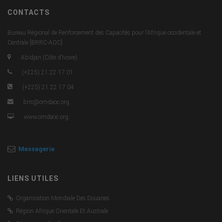
CONTACTS
Bureau Régional de Renforcement des Capacités pour l’Afrique occidentale et
Centrale [BRRC-AOC]
Abidjan (Côte d’Ivoire)
(+225) 21 22 17 01
(+225) 21 22 17 04
brrc@omdaoc.org
www.omdaoc.org
Messagerie
LIENS UTILES
Organisation Mondiale Des Douanes
Région Afrique Orientale Et Australe