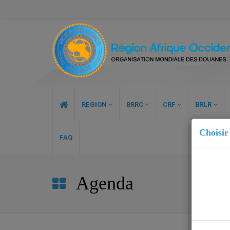
REGION
BRRC
CRF
BRLR
Choisir
FAQ
Agenda