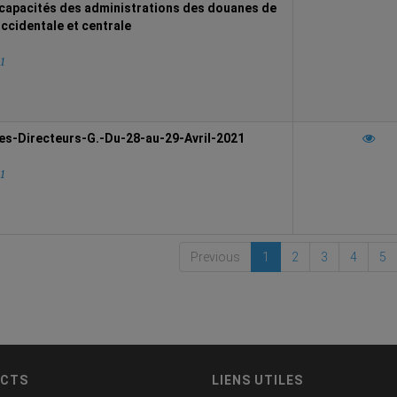
capacités des administrations des douanes de
occidentale et centrale
21
s-Directeurs-G.-Du-28-au-29-Avril-2021
21
Previous
1
2
3
4
5
CTS
LIENS UTILES