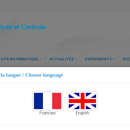
GTR INFORMATIQUE
ACTUALITES
EVENEMENTS
DO
 la langue / Choose language
Francais
English