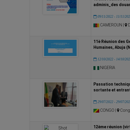
adminis_des douan
09/11/2022 - 11/11/20
CAMEROUN |
D
11è Réunion des G
Humaines, Abuja (N
12/10/2022 - 14/10/20
NIGERIA
Passation techniq
sortante et entrant
29/07/2022 - 29/07/20
CONGO |
Congo
12ème réunion (vir