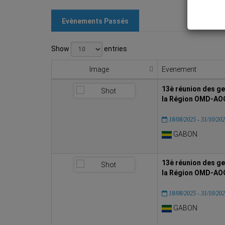
Evènements Passés
Show
entries
Image
Evenement
13è réunion des ge
la Région OMD-AOC,
18/08/2025 - 31/10/20
GABON
13è réunion des ge
la Région OMD-AOC,
18/08/2025 - 31/10/20
GABON