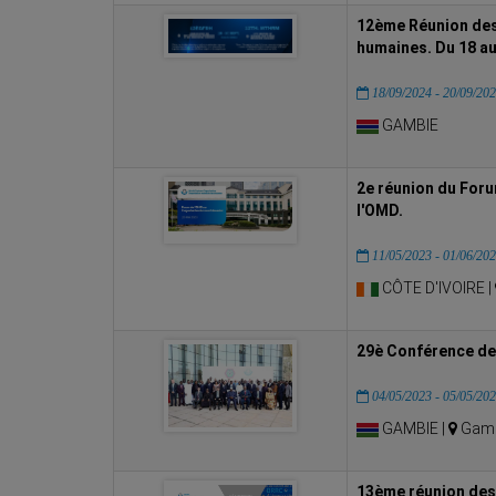
12ème Réunion des
humaines. Du 18 au
18/09/2024 - 20/09/20
GAMBIE
2e réunion du Foru
l'OMD.
11/05/2023 - 01/06/20
CÔTE D'IVOIRE |
29è Conférence des
04/05/2023 - 05/05/20
GAMBIE |
Gamb
13ème réunion des