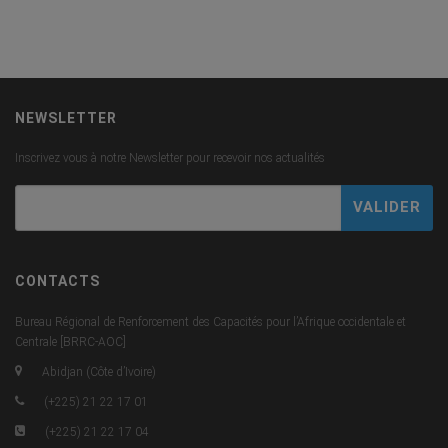
NEWSLETTER
Inscrivez vous à notre Newsletter pour recevoir nos actualités
CONTACTS
Bureau Régional de Renforcement des Capacités pour l’Afrique occidentale et
Centrale [BRRC-AOC]
Abidjan (Côte d’Ivoire)
(+225) 21 22 17 01
(+225) 21 22 17 04