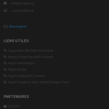
brrc@omdaoc.org
www.omdaoc.org
Messagerie
LIENS UTILES
Organisation Mondiale Des Douanes
Région Afrique Orientale Et Australe
Région Asie-Pacifique
Région Europe
Région Amérique Et Caraïbes
Région Afrique Du Nord, Proche Et Moyen-Orient
PARTENAIRES
CEDEAO