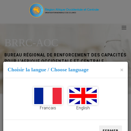
BRRC-AOC
BUREAU RÉGIONAL DE RENFORCEMENT DES CAPACITÉS
POUR L’AFRIQUE OCCIDENTALE ET CENTRALE
×
Choisir la langue / Choose language
Abidjan (Côte d’Ivoire)
Francais
English
BRRC-AOC Abidjan (Côte d’Ivoire)