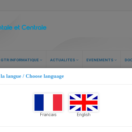
GTR INFORMATIQUE
ACTUALITES
EVENEMENTS
DO
 la langue / Choose language
Francais
English
PACITÉS POUR L’AFRIQUE OCCIDENTALE ET CENTRALE