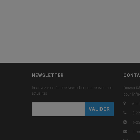
NEWSLETTER
CONTA
Inscrivez vous à notre Newsletter pour recevoir nos
Bureau Ré
actualités
pour l’Afr
Abidj
(+22
(+22
brr