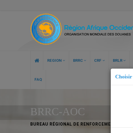
REGION
BRRC
CRF
BRLR
Choisir
FAQ
BRRC-AOC
BUREAU RÉGIONAL DE RENFORCEMENT DES CA