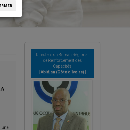
ERMER
Directeur du Bureau Régional
de Renforcement des
Capacités
[
Abidjan (Côte d’Ivoire)
]
CA
 une