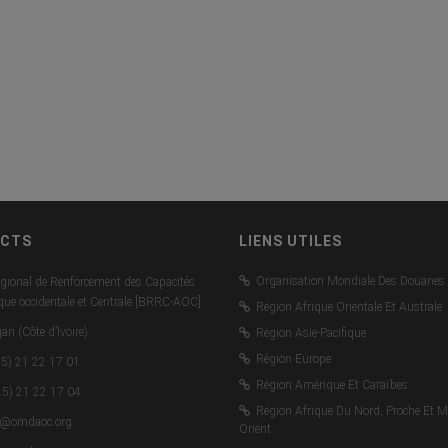
CTS
LIENS UTILES
Organisation Mondiale Des Douanes
gional de Renforcement des Capacités
ique occidentale et Centrale [BRRC-AOC]
Région Afrique Orientale Et Australe
an (Côte d’Ivoire)
Région Asie-Pacifique
Région Europe
5) 21 22 17 01
Région Amérique Et Caraïbes
5) 21 22 17 04
Région Afrique Du Nord, Proche Et M
c@omdaoc.org
Orient