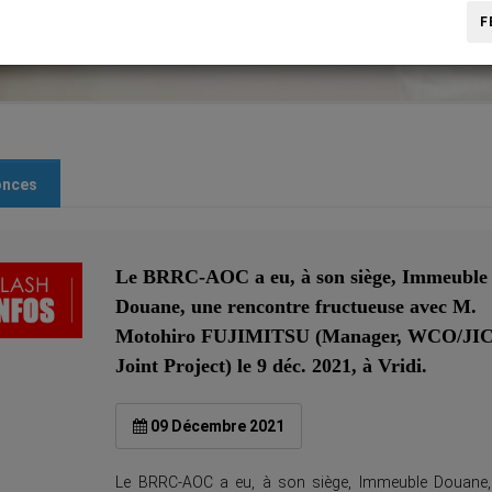
F
onces
Le BRRC-AOC a eu, à son siège, Immeuble
Douane, une rencontre fructueuse avec M.
Motohiro FUJIMITSU (Manager, WCO/JI
Joint Project) le 9 déc. 2021, à Vridi.
09 Décembre 2021
Le BRRC-AOC a eu, à son siège, Immeuble Douane,