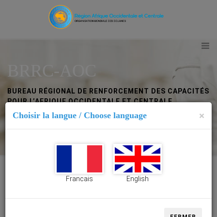
BRRC-AOC
BUREAU RÉGIONAL DE RENFORCEMENT DES CAPACITÉS
POUR L’AFRIQUE OCCIDENTALE ET CENTRALE
×
Choisir la langue / Choose language
Abidjan (Côte d’Ivoire)
Francais
English
BRRC-AOC Abidjan (Côte d’Ivoire)