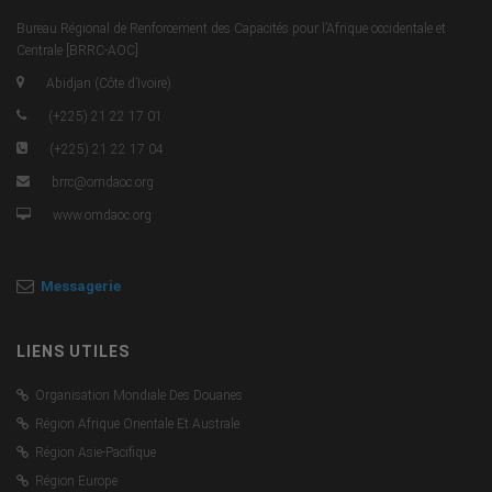
Bureau Régional de Renforcement des Capacités pour l’Afrique occidentale et
Centrale [BRRC-AOC]
Abidjan (Côte d’Ivoire)
(+225) 21 22 17 01
(+225) 21 22 17 04
brrc@omdaoc.org
www.omdaoc.org
Messagerie
LIENS UTILES
Organisation Mondiale Des Douanes
Région Afrique Orientale Et Australe
Région Asie-Pacifique
Région Europe