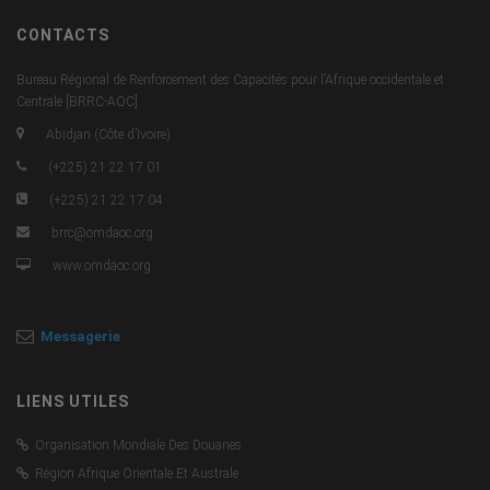
CONTACTS
Bureau Régional de Renforcement des Capacités pour l’Afrique occidentale et
Centrale [BRRC-AOC]
Abidjan (Côte d’Ivoire)
(+225) 21 22 17 01
(+225) 21 22 17 04
brrc@omdaoc.org
www.omdaoc.org
Messagerie
LIENS UTILES
Organisation Mondiale Des Douanes
Région Afrique Orientale Et Australe