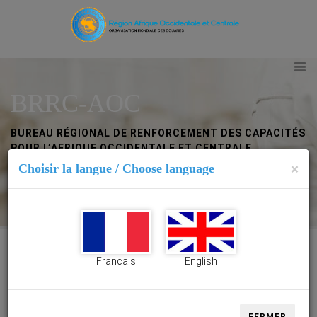
BRRC-AOC
BUREAU RÉGIONAL DE RENFORCEMENT DES CAPACITÉS
POUR L’AFRIQUE OCCIDENTALE ET CENTRALE
×
Choisir la langue / Choose language
Abidjan (Côte d’Ivoire)
Francais
English
BRRC-AOC Abidjan (Côte d’Ivoire)