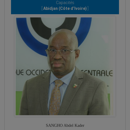
Capacités
[
Abidjan (Côte d’Ivoire)
]
SANGHO Abdel Kader