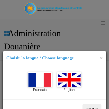
Administration
Douanière
×
Choisir la langue / Choose language
DIRECTION GENERALE DES DOUANES ET DES
DROITS INDIRECTS
Francais
English
REPUBLIQUE DE CENTRAFRIQUE