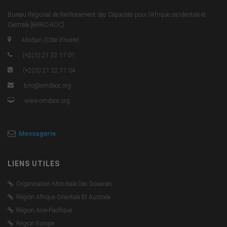
Bureau Régional de Renforcement des Capacités pour l’Afrique occidentale et
Centrale [BRRC-AOC]
Abidjan (Côte d’Ivoire)
(+225) 21 22 17 01
(+225) 21 22 17 04
brrc@omdaoc.org
www.omdaoc.org
Messagerie
LIENS UTILES
Organisation Mondiale Des Douanes
Région Afrique Orientale Et Australe
Région Asie-Pacifique
Région Europe