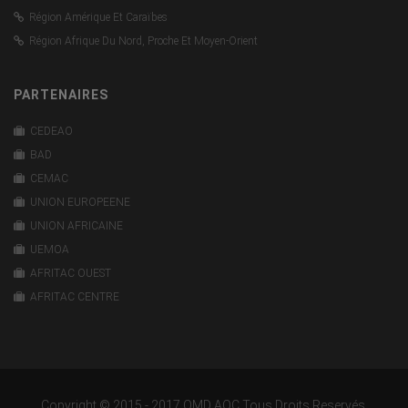
Région Amérique Et Caraïbes
Région Afrique Du Nord, Proche Et Moyen-Orient
PARTENAIRES
CEDEAO
BAD
CEMAC
UNION EUROPEENE
UNION AFRICAINE
UEMOA
AFRITAC OUEST
AFRITAC CENTRE
Copyright © 2015 - 2017 OMD AOC Tous Droits Reservés.